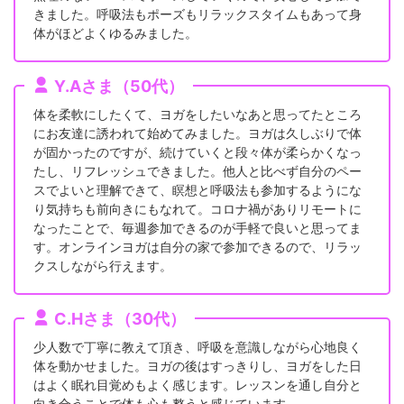
きました。呼吸法もポーズもリラックスタイムもあって身
体がほどよくゆるみました。
Y.Aさま（50代）
体を柔軟にしたくて、ヨガをしたいなあと思ってたところ
にお友達に誘われて始めてみました。ヨガは久しぶりで体
が固かったのですが、続けていくと段々体が柔らかくなっ
たし、リフレッシュできました。他人と比べず自分のペー
スでよいと理解できて、瞑想と呼吸法も参加するようにな
り気持ちも前向きにもなれて。コロナ禍がありリモートに
なったことで、毎週参加できるのが手軽で良いと思ってま
す。オンラインヨガは自分の家で参加できるので、リラッ
クスしながら行えます。
C.Hさま（30代）
少人数で丁寧に教えて頂き、呼吸を意識しながら心地良く
体を動かせました。ヨガの後はすっきりし、ヨガをした日
はよく眠れ目覚めもよく感じます。レッスンを通し自分と
向き合うことで体も心も整うと感じています。