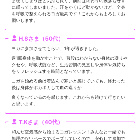
ま寝てしまうほど気持ち良く、前回は終わりの挨拶もせず
に眠ってしまいました。汗をかくほど動かないけど、全身
を呼吸で整えられるヨガ最高です！これからもよろしくお
願いします。
H.Sさま（50代）
ヨガに参加させてもらい、1年が過ぎました。
週1回身体を動かすことで、普段はわからない身体の凝りや
クセや、呼吸状態など、生活習慣の見直しや身体や気持ち
をリフレッシュする時間となっています。
ヨガを始める前は着込んで寒いと感じていても、終わった
後は身体がポカポカして血の巡りが
良くなっているのを感じます。これからも続けて行きたい
と思います。
T.Kさま（40代）
和んだ空気感から始まるヨガレッスン！みんなと一緒でも
無理のないペースでポーズしていくので、安心して参加で