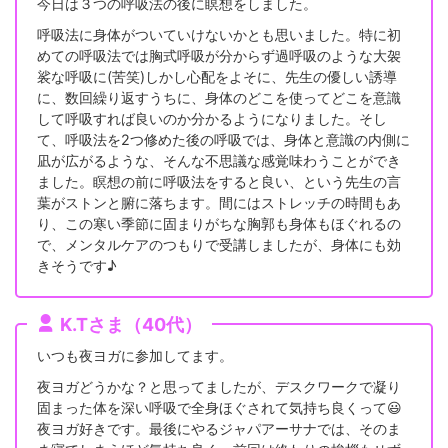
今日は３つの呼吸法の後に瞑想をしました。
呼吸法に身体がついていけないかとも思いました。特に初
めての呼吸法では胸式呼吸が分からず過呼吸のような大袈
裟な呼吸に(苦笑)しかし心配をよそに、先生の優しい誘導
に、数回繰り返すうちに、身体のどこを使ってどこを意識
して呼吸すれば良いのか分かるようになりました。そし
て、呼吸法を2つ修めた後の呼吸では、身体と意識の内側に
凪が広がるような、そんな不思議な感覚味わうことができ
ました。瞑想の前に呼吸法をすると良い、という先生の言
葉がストンと腑に落ちます。間にはストレッチの時間もあ
り、この寒い季節に固まりがちな胸郭も身体もほぐれるの
で、メンタルケアのつもりで受講しましたが、身体にも効
きそうです♪
K.Tさま（40代）
いつも夜ヨガに参加してます。
夜ヨガどうかな？と思ってましたが、デスクワークで凝り
固まった体を深い呼吸で全身ほぐされて気持ち良くって😃
夜ヨガ好きです。最後にやるジャパアーサナでは、そのま