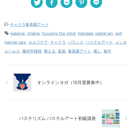
-
チャクラ曼荼羅アート
-
balance
,
chakra
,
focusing the mind
,
mandala
,
pastel art
,
self
mental care
,
セルフケア
,
チャクラ
,
バランス
,
パステルアート
,
メンタ
ルヘルス
,
幾何学模様
,
整える
,
新座
,
曼荼羅アート
,
癒し
,
集中
オンラインヨガ（10月度募集中）
パステリズム パステルアート初級講座