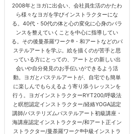
2008年とヨガに出会い、会社員生活のかたわ
ら様々なヨガを学びインストラクターにな
る。40代・50代の体と心の変化に心身のバラ
ンスを整えていくことを中心に指導してい
る。その後曼荼羅ワーク®︎・和アートなどのパ
ステルアートを学ぶ。絵を描くのが苦手と思
っている方にとっての、アートとの新しい出
会いや自分発見のお手伝いができるよう活
動。ヨガとパステルアートが、自宅でも簡単
に楽しんでもらえるよう寄り添うレッスンを
行う。ヨガインストラクターRYT200/呼吸法
と瞑想認定インストラクター/経絡YOGA認定
講師/パステリズムパステルアート初級講座・
海講座認定インストラクター/和アート正イン
ストラクター/曼荼羅ワーク®︎中級インストラ