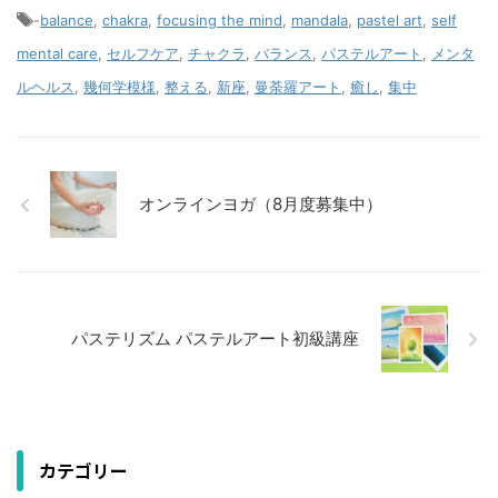
-
balance
,
chakra
,
focusing the mind
,
mandala
,
pastel art
,
self
mental care
,
セルフケア
,
チャクラ
,
バランス
,
パステルアート
,
メンタ
ルヘルス
,
幾何学模様
,
整える
,
新座
,
曼荼羅アート
,
癒し
,
集中
オンラインヨガ（8月度募集中）
パステリズム パステルアート初級講座
カテゴリー